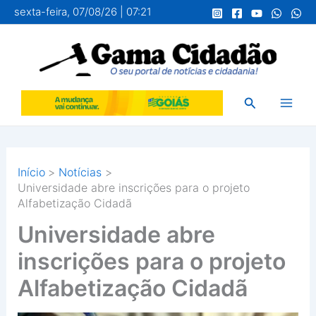
Ir
sexta-feira, 07/08/26 | 07:21
para
o
conteúdo
Pesquisar
Início
Notícias
Universidade abre inscrições para o projeto
Alfabetização Cidadã
Universidade abre
inscrições para o projeto
Alfabetização Cidadã