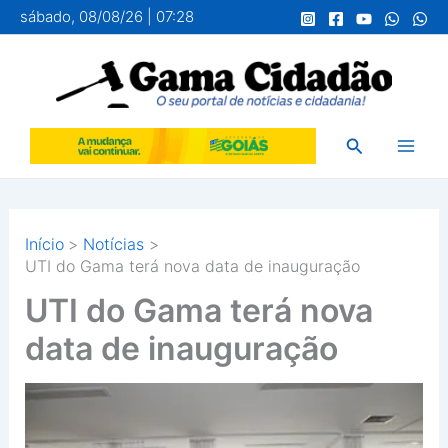
Ir
sábado, 08/08/26 | 07:28
para
o
conteúdo
Pesquisar
Início
Notícias
UTI do Gama terá nova data de inauguração
UTI do Gama terá nova
data de inauguração