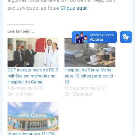
algumas fotos da nova UTI do Gama. Veja, com
exclusividade, as fotos
Clique aqui!
Leia também...
GDF investe mais de R$ 6
Hospital de Santa Maria
milhões em melhorias no
abre 10 leitos para covid-
Hospital do Gama
19
1 de maio de 2012
15 de janeiro de 2021
Em "Notícias"
Em "Destaque"
Ibaneis inaugura 1ª UPA