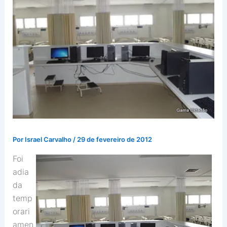
Por
Israel Carvalho
/
29 de fevereiro de 2012
Foi
adia
da
temp
orari
amen