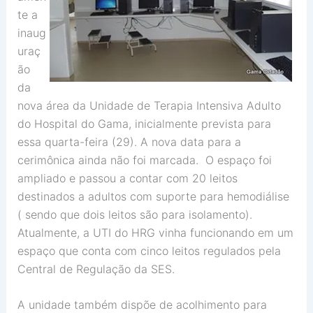
te a
inaug
uraç
ão
da
nova área da Unidade de Terapia Intensiva Adulto
do Hospital do Gama, inicialmente prevista para
essa quarta-feira (29). A nova data para a
cerimônica ainda não foi marcada. O espaço foi
ampliado e passou a contar com 20 leitos
destinados a adultos com suporte para hemodiálise
( sendo que dois leitos são para isolamento).
Atualmente, a UTI do HRG vinha funcionando em um
espaço que conta com cinco leitos regulados pela
Central de Regulação da SES.
A unidade também dispõe de acolhimento para