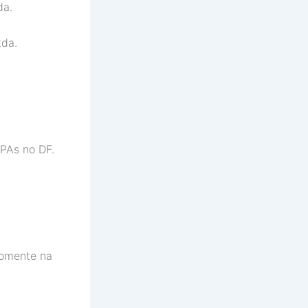
a.
da.
PAs no DF.
omente na