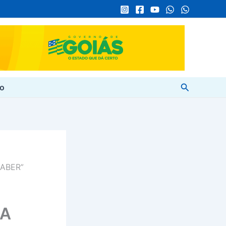
Pesquisar
to
SABER”
SA