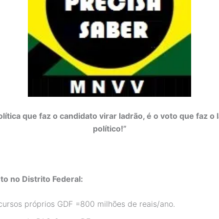
lítica que faz o candidato virar ladrão, é o voto que faz o 
político!”
o no Distrito Federal:
cursos próprios GDF =800 milhões de reais/ano.