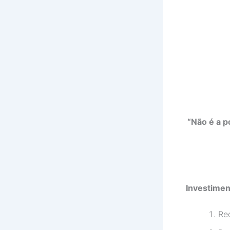
“Não é a po
Investiment
Re