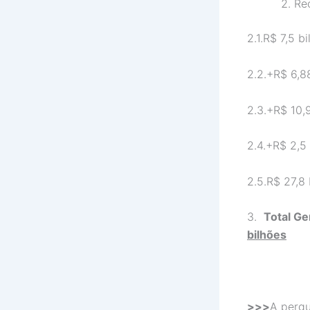
Re
2.1.R$ 7,5 
2.2.+R$ 6,8
2.3.+R$ 10
2.4.+R$ 2,5
2.5.R$ 27,8
3.
Total Ge
bilhões
>>>
A pergu