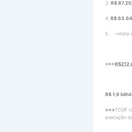
3.
R$ 87.25
4.
R$ 63.6
5. —>lista 
>>>
R$212 
R$ 1,9 bilh
>>>
TCDF id
execução da