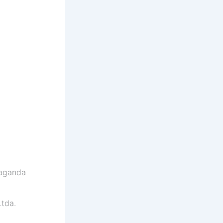
aganda
tda.