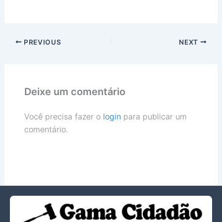
conhecido como Cine
Itapuã. O intuito é
consultar os envolvidos
no processo de reforma e
ampliação do espaço,
PREVIOUS
NEXT
bem como garantir a
transparência…
Deixe um comentário
Você precisa fazer o
login
para publicar um
comentário.