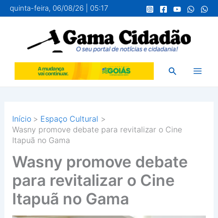
Ir
quinta-feira, 06/08/26 | 05:17
para
o
conteúdo
Pesquisar
Início
Espaço Cultural
Wasny promove debate para revitalizar o Cine
Itapuã no Gama
Wasny promove debate
para revitalizar o Cine
Itapuã no Gama