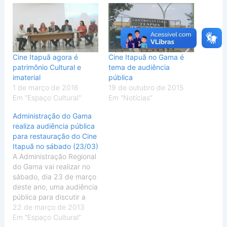
Cine Itapuã agora é
Cine Itapuã no Gama é
patrimônio Cultural e
tema de audiência
imaterial
pública
1 de março de 2016
19 de outubro de 2015
Em "Espaço Cultural"
Em "Notícias"
Administração do Gama
realiza audiência pública
para restauração do Cine
Itapuã no sábado (23/03)
A Administração Regional
do Gama vai realizar no
sábado, dia 23 de março
deste ano, uma audiência
pública para discutir a
restauração do Centro
22 de março de 2013
Cultural Itapuã, mais
Em "Espaço Cultural"