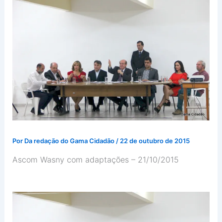
Por
Da redação do Gama Cidadão
/
22 de outubro de 2015
Ascom Wasny com adaptações
– 21/10/2015