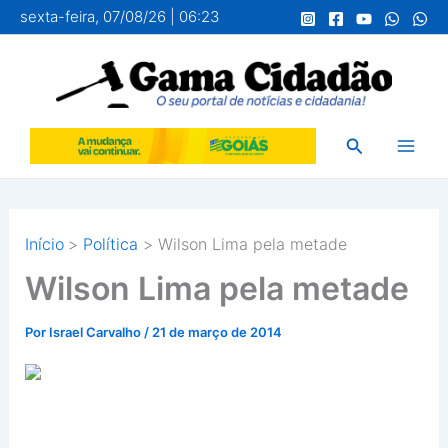
Ir
sexta-feira, 07/08/26 | 06:23
para
o
conteúdo
Pesquisar
Início
Política
Wilson Lima pela metade
Wilson Lima pela metade
Por
Israel Carvalho
/
21 de março de 2014