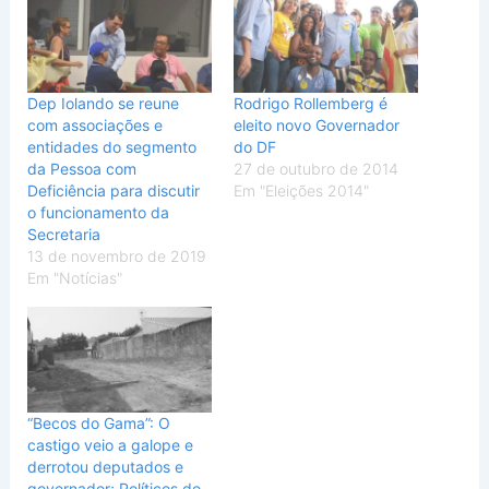
Dep Iolando se reune
Rodrigo Rollemberg é
com associações e
eleito novo Governador
entidades do segmento
do DF
da Pessoa com
27 de outubro de 2014
Deficiência para discutir
Em "Eleições 2014"
o funcionamento da
Secretaria
13 de novembro de 2019
Em "Notícias"
“Becos do Gama”: O
castigo veio a galope e
derrotou deputados e
governador; Políticos do