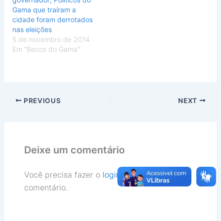
Gama que traíram a
cidade foram derrotados
nas eleições
5 de novembro de 2014
Em "Becos do Gama"
PREVIOUS
NEXT
Deixe um comentário
Você precisa fazer o
login
para publicar um
comentário.