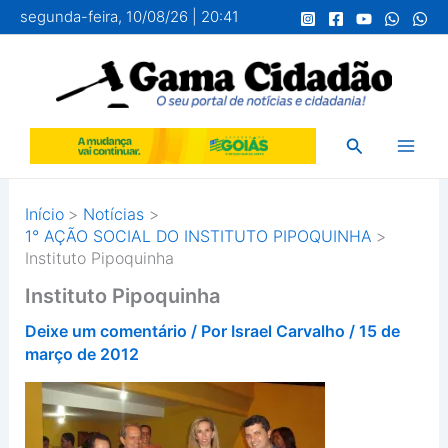
Ir
segunda-feira, 10/08/26 | 20:41
para
o
conteúdo
Pesquisar
Início
Notícias
1° AÇÃO SOCIAL DO INSTITUTO PIPOQUINHA
Instituto Pipoquinha
Instituto Pipoquinha
Deixe um comentário
/ Por
Israel Carvalho
/
15 de
março de 2012