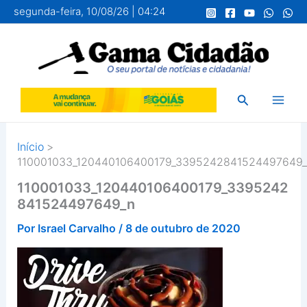
Ir
segunda-feira, 10/08/26 | 04:24
para
o
conteúdo
Pesquisar
Início
110001033_120440106400179_3395242841524497649
110001033_120440106400179_3395242
841524497649_n
Por
Israel Carvalho
/
8 de outubro de 2020