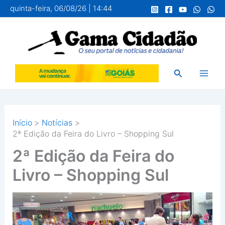
Ir
quinta-feira, 06/08/26 | 14:44
para
o
conteúdo
Pesquisar
Início
Notícias
2ª Edição da Feira do Livro – Shopping Sul
2ª Edição da Feira do
Livro – Shopping Sul