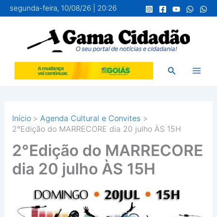
Ir
segunda-feira, 10/08/26 | 20:26
para
o
conteúdo
Pesquisar
Início
Agenda Cultural e Convites
2°Edição do MARRECORE dia 20 julho ÀS 15H
2°Edição do MARRECORE
dia 20 julho ÀS 15H