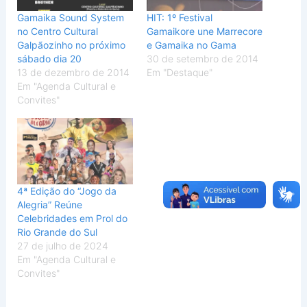
Gamaika Sound System
HIT: 1º Festival
no Centro Cultural
Gamaikore une Marrecore
Galpãozinho no próximo
e Gamaika no Gama
sábado dia 20
30 de setembro de 2014
13 de dezembro de 2014
Em "Destaque"
Em "Agenda Cultural e
Convites"
4ª Edição do “Jogo da
Alegria” Reúne
Celebridades em Prol do
Rio Grande do Sul
27 de julho de 2024
Em "Agenda Cultural e
Convites"