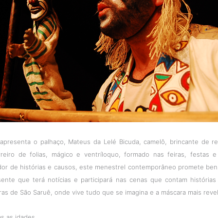
apresenta o palhaço, Mateus da Lelé Bicuda, camelô, brincante de r
reiro de folias, mágico e ventríloquo, formado nas feiras, festas e 
or de histórias e causos, este menestrel contemporâneo promete ben
sente que terá notícias e participará nas cenas que contam história
ras de São Saruê, onde vive tudo que se imagina e a máscara mais revel
as as idades