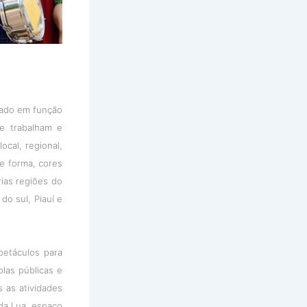
zado em função
e trabalham e
ocal, regional,
de forma, cores
ias regiões do
do sul, Piauí e
etáculos para
las públicas e
s as atividades
da Lua, espaço