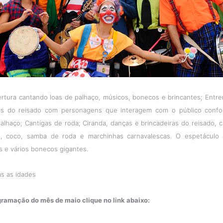
ertura cantando loas de palhaço, músicos, bonecos e brincantes; Entre
ras do reisado com personagens que interagem com o público confo
lhaço; Cantigas de roda; Ciranda, danças e brincadeiras do reisado, ca
tu, coco, samba de roda e marchinhas carnavalescas. O espetáculo
s e vários bonecos gigantes.
as as idades
gramação do mês de maio clique no link abaixo: