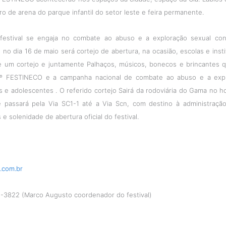
o de arena do parque infantil do setor leste e feira permanente.
festival se engaja no combate ao abuso e a exploração sexual cont
 no dia 16 de maio será cortejo de abertura, na ocasião, escolas e insti
de um cortejo e juntamente Palhaços, músicos, bonecos e brincantes 
4º FESTINECO e a campanha nacional de combate ao abuso e a expl
s e adolescentes . O referido cortejo Sairá da rodoviária do Gama no h
e passará pela Via SC1-1 até a Via Scn, com destino à administração
e solenidade de abertura oficial do festival.
.com.br
-3822 (Marco Augusto coordenador do festival)