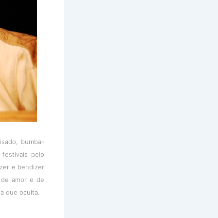
eisado, bumba-
festivais pelo
zer e bendizer
s de amor e de
a que oculta.