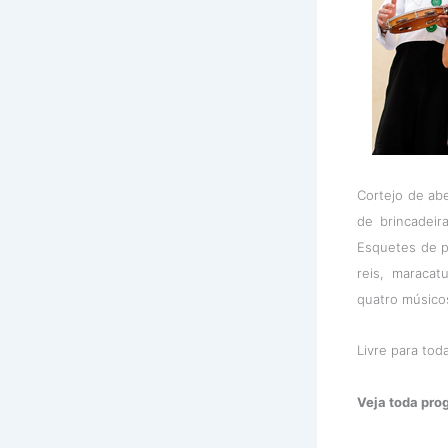
Cortejo de ab
de brincadei
Esquetes de pa
reis, maraca
quatro músico
Livre para tod
Veja toda pro