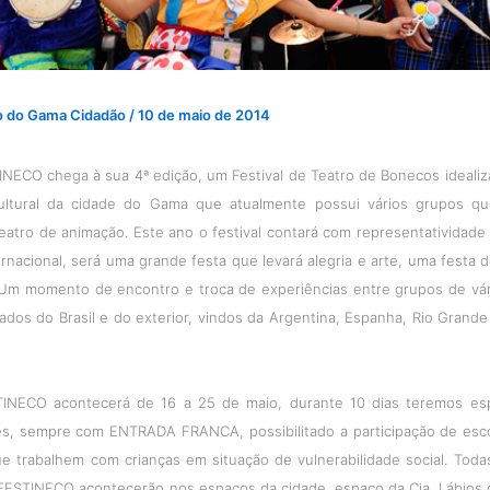
o do Gama Cidadão
/
10 de maio de 2014
ECO chega à sua 4ª edição, um Festival de Teatro de Bonecos ideali
ultural da cidade do Gama que atualmente possui vários grupos qu
atro de animação. Este ano o festival contará com representatividade l
ernacional, será uma grande festa que levará alegria e arte, uma festa 
 Um momento de encontro e troca de experiências entre grupos de vár
ados do Brasil e do exterior, vindos da Argentina, Espanha, Rio Grande 
NECO acontecerá de 16 a 25 de maio, durante 10 dias teremos esp
es, sempre com ENTRADA FRANCA, possibilitado a participação de esco
ue trabalhem com crianças em situação de vulnerabilidade social. Toda
FESTINECO acontecerão nos espaços da cidade, espaço da Cia. Lábios 