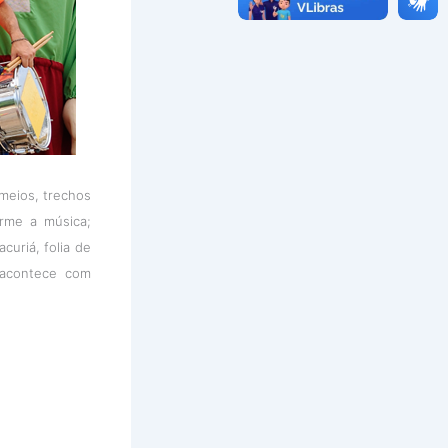
meios, trechos
rme a música;
curiá, folia de
 acontece com