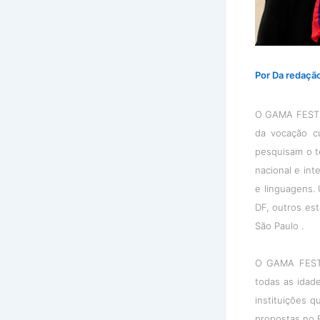
Por
Da redaçã
O GAMA FESTIN
da vocação c
pesquisam o te
nacional e int
e linguagens.
DF, outros est
São Paulo .
O GAMA FESTI
todas as idad
instituições q
propostas no 