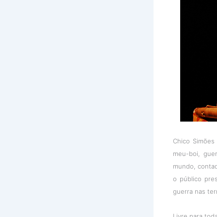
Chico Simões 
meu-boi, guer
mundo, contad
o público pre
guerra nas ter
Livre para tod