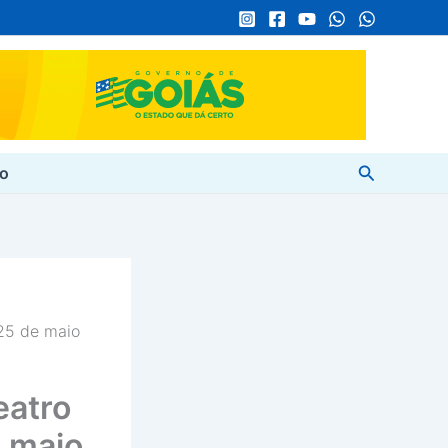
Pesquisar
to
25 de maio
eatro
 maio