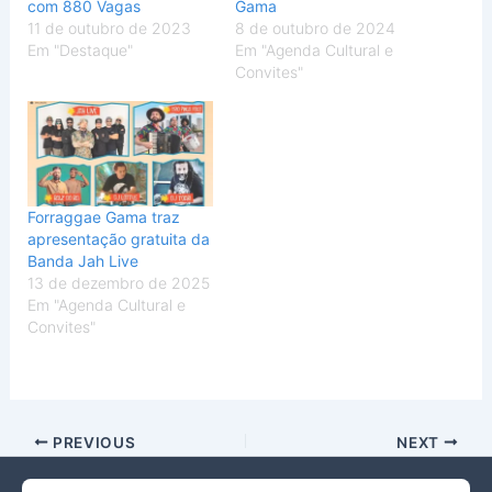
com 880 Vagas
Gama
11 de outubro de 2023
8 de outubro de 2024
Em "Destaque"
Em "Agenda Cultural e
Convites"
Forraggae Gama traz
apresentação gratuita da
Banda Jah Live
13 de dezembro de 2025
Em "Agenda Cultural e
Convites"
PREVIOUS
NEXT