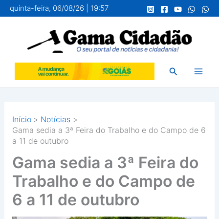
Ir
quinta-feira, 06/08/26 | 19:57
para
o
conteúdo
Pesquisar
Início
Notícias
Gama sedia a 3ª Feira do Trabalho e do Campo de 6
a 11 de outubro
Gama sedia a 3ª Feira do
Trabalho e do Campo de
6 a 11 de outubro