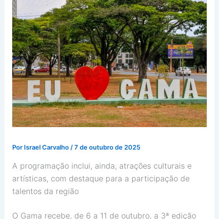
Por
Israel Carvalho
/
7 de outubro de 2025
A programação inclui, ainda, atrações culturais e
artísticas, com destaque para a participação de
talentos da região
O Gama recebe, de 6 a 11 de outubro, a 3ª edição