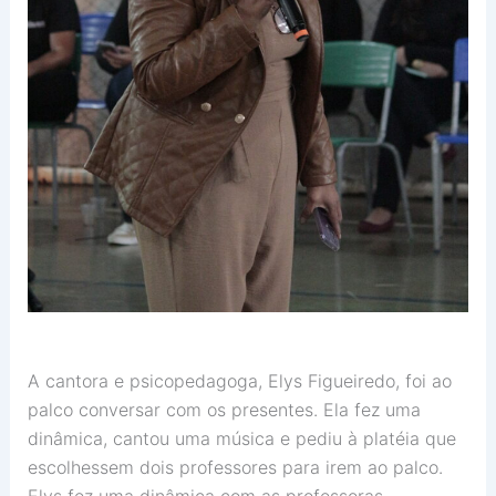
A cantora e psicopedagoga, Elys Figueiredo, foi ao
palco conversar com os presentes. Ela fez uma
dinâmica, cantou uma música e pediu à platéia que
escolhessem dois professores para irem ao palco.
Elys fez uma dinâmica com as professoras