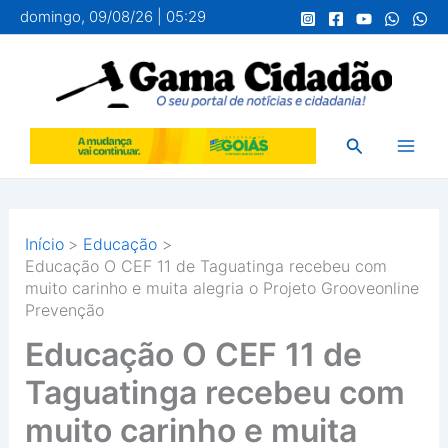
Ir
domingo, 09/08/26 | 05:29
para
o
conteúdo
Pesquisar
Início
Educação
Educação O CEF 11 de Taguatinga recebeu com
muito carinho e muita alegria o Projeto Grooveonline
Prevenção
Educação O CEF 11 de
Taguatinga recebeu com
muito carinho e muita