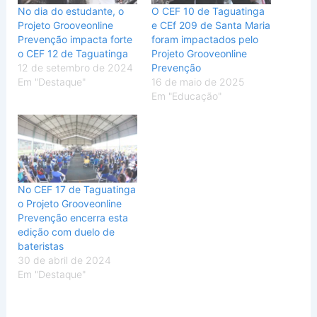
No dia do estudante, o
O CEF 10 de Taguatinga
Projeto Grooveonline
e CEf 209 de Santa Maria
Prevenção impacta forte
foram impactados pelo
o CEF 12 de Taguatinga
Projeto Grooveonline
12 de setembro de 2024
Prevenção
Em "Destaque"
16 de maio de 2025
Em "Educação"
No CEF 17 de Taguatinga
o Projeto Grooveonline
Prevenção encerra esta
edição com duelo de
bateristas
30 de abril de 2024
Em "Destaque"