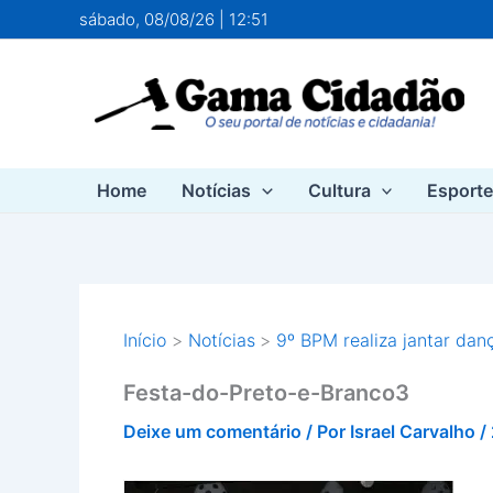
Ir
sábado, 08/08/26 | 12:51
para
o
conteúdo
Home
Notícias
Cultura
Esport
Início
Notícias
9º BPM realiza jantar dan
Festa-do-Preto-e-Branco3
Deixe um comentário
/ Por
Israel Carvalho
/