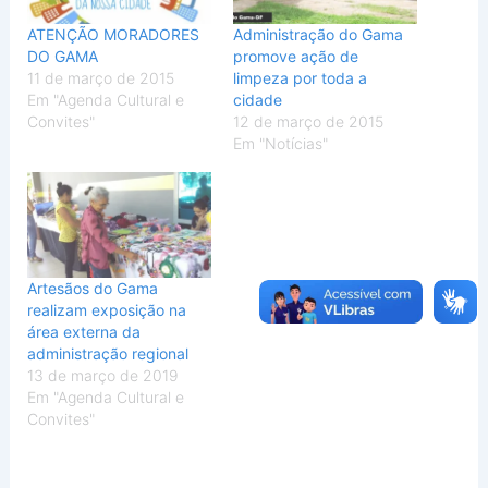
ATENÇÃO MORADORES
Administração do Gama
DO GAMA
promove ação de
11 de março de 2015
limpeza por toda a
Em "Agenda Cultural e
cidade
Convites"
12 de março de 2015
Em "Notícias"
Artesãos do Gama
realizam exposição na
área externa da
administração regional
13 de março de 2019
Em "Agenda Cultural e
Convites"