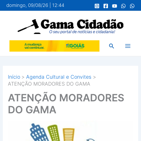
Ir
domingo, 09/08/26 | 12:44
para
o
conteúdo
Pesquisar
Início
Agenda Cultural e Convites
ATENÇÃO MORADORES DO GAMA
ATENÇÃO MORADORES
DO GAMA