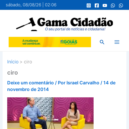
Ir
sábado, 08/08/26 | 02:06
para
o
conteúdo
Pesquisar
Início
ciro
ciro
Deixe um comentário
/ Por
Israel Carvalho
/
14 de
novembro de 2014