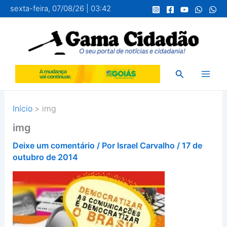
Ir
sexta-feira, 07/08/26 | 03:42
para
o
conteúdo
Pesquisar
Início
img
img
Deixe um comentário
/ Por
Israel Carvalho
/
17 de
outubro de 2014