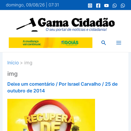
Ir
domingo, 09/08/26 | 07:31
para
o
conteúdo
Pesquisar
Início
img
img
Deixe um comentário
/ Por
Israel Carvalho
/
25 de
outubro de 2014