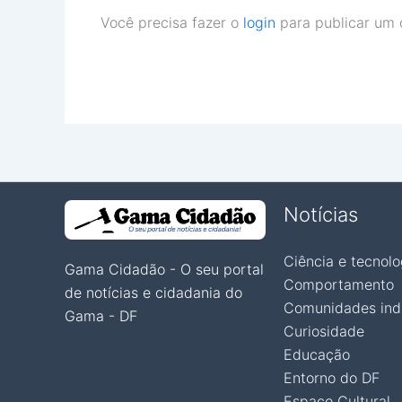
Você precisa fazer o
login
para publicar um 
Notícias
Ciência e tecnolo
Gama Cidadão - O seu portal
Comportamento
de notícias e cidadania do
Comunidades ind
Gama - DF
Curiosidade
Educação
Entorno do DF
Espaço Cultural