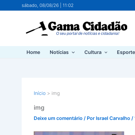
Ir
sábado, 08/08/26 | 11:02
para
o
conteúdo
Home
Notícias
Cultura
Esport
Início
img
img
Deixe um comentário
/ Por
Israel Carvalho
/