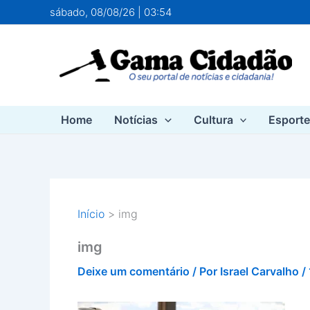
Ir
sábado, 08/08/26 | 03:54
para
o
conteúdo
Home
Notícias
Cultura
Esport
Início
img
img
Deixe um comentário
/ Por
Israel Carvalho
/