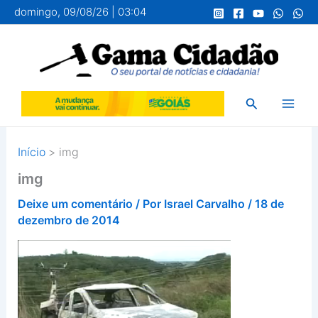
Ir
domingo, 09/08/26 | 03:04
para
o
conteúdo
Pesquisar
Início
img
img
Deixe um comentário
/ Por
Israel Carvalho
/
18 de
dezembro de 2014