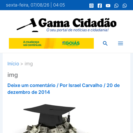
Ir
sexta-feira, 07/08/26 | 04:05
para
o
conteúdo
Pesquisar
Início
img
img
Deixe um comentário
/ Por
Israel Carvalho
/
20 de
dezembro de 2014