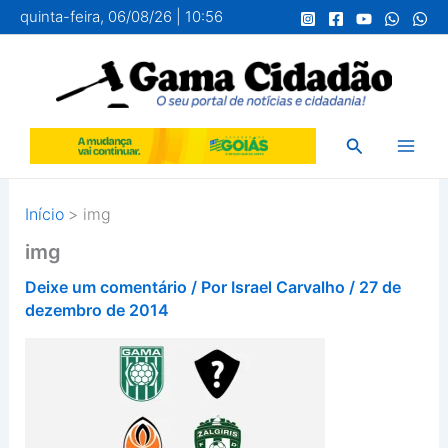
Ir
quinta-feira, 06/08/26 | 10:56
para
o
conteúdo
Pesquisar
Início
img
img
Deixe um comentário
/ Por
Israel Carvalho
/
27 de
dezembro de 2014