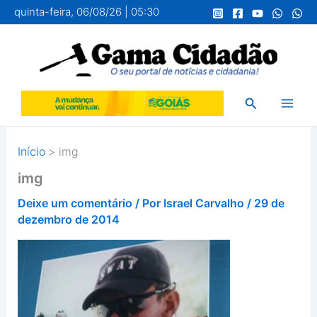
Ir
quinta-feira, 06/08/26 | 05:30
para
o
conteúdo
Pesquisar
Início
img
img
Deixe um comentário
/ Por
Israel Carvalho
/
29 de
dezembro de 2014