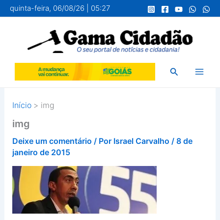
Ir
quinta-feira, 06/08/26 | 05:27
para
o
conteúdo
Pesquisar
Início
img
img
Deixe um comentário
/ Por
Israel Carvalho
/
8 de
janeiro de 2015