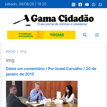
Ir
sábado, 08/08/26 | 18:20
para
o
conteúdo
Pesquisar
Início
img
img
Deixe um comentário
/ Por
Israel Carvalho
/
20 de
janeiro de 2015