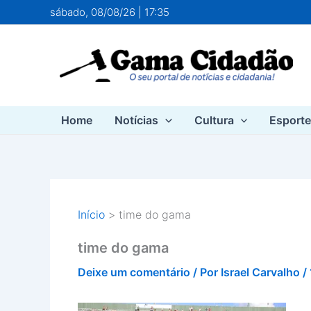
Ir
sábado, 08/08/26 | 17:35
para
o
conteúdo
Home
Notícias
Cultura
Esport
Início
time do gama
time do gama
Deixe um comentário
/ Por
Israel Carvalho
/