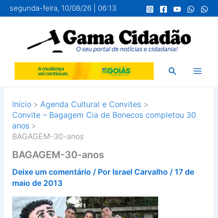
Ir
segunda-feira, 10/08/26 | 06:13
para
o
conteúdo
Pesquisar
Início
Agenda Cultural e Convites
Convite – Bagagem Cia de Bonecos completou 30
anos
BAGAGEM-30-anos
BAGAGEM-30-anos
Deixe um comentário
/ Por
Israel Carvalho
/
17 de
maio de 2013