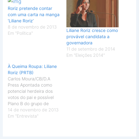
Roriz pretende contar
com uma carta na manga
‘Liliane Roriz’
8 de novembro de 2013
Liliane Roriz cresce como
Em "Política"
provável candidata a
governadora
11 de setembro de 2014
Em "Eleições 2014"
À Queima Roupa: Liliane
Roriz (PRTB)
Carlos Moura/CB/D.A
Press Apontada como
potencial herdeira dos
votos do pai e possível
Plano B do grupo de
Joaquim Roriz para as
14 de novembro de 2013
eleições de 2014, a
Em "Entrevista"
deputada defende a
candidatura do patriarca,
mas diz que está