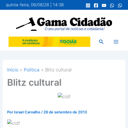
Ir
quinta-feira, 06/08/26 | 14:38
para
o
conteúdo
Pesquisar
Início
Política
Blitz cultural
Blitz cultural
Por
Israel Carvalho
/
26 de setembro de 2013