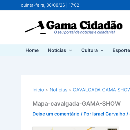
Ir
quinta-feira, 06/08/26 | 17:02
para
o
conteúdo
Home
Notícias
Cultura
Esport
Início
Notícias
CAVALGADA GAMA SHOW 
Mapa-cavalgada-GAMA-SHOW
Deixe um comentário
/ Por
Israel Carvalho
/