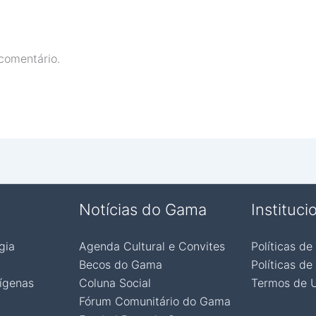
comentário.
Notícias do Gama
Instituci
gia
Agenda Cultural e Convites
Políticas de
Becos do Gama
Políticas de
ígenas
Coluna Social
Termos de 
Fórum Comunitário do Gama