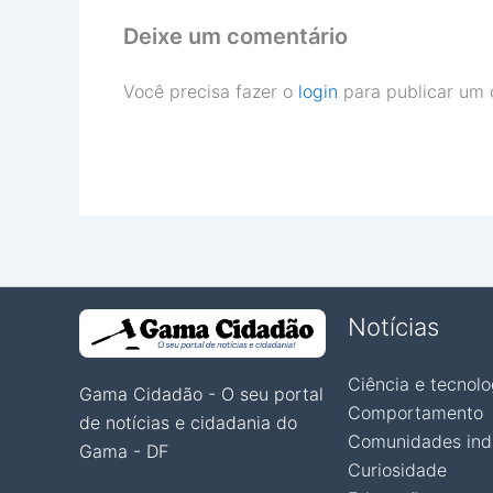
Deixe um comentário
Você precisa fazer o
login
para publicar um 
Notícias
Ciência e tecnolo
Gama Cidadão - O seu portal
Comportamento
de notícias e cidadania do
Comunidades ind
Gama - DF
Curiosidade