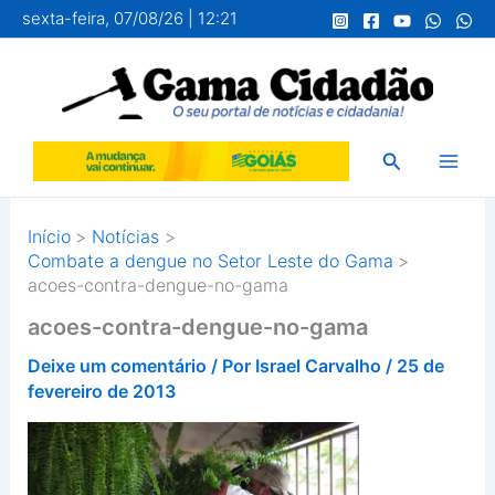
Ir
sexta-feira, 07/08/26 | 12:21
para
o
conteúdo
Pesquisar
Início
Notícias
Combate a dengue no Setor Leste do Gama
acoes-contra-dengue-no-gama
acoes-contra-dengue-no-gama
Deixe um comentário
/ Por
Israel Carvalho
/
25 de
fevereiro de 2013