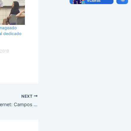
menageado
nal dedicado
 2018
NEXT
Marco Civil da Internet: Campos quer adiar votação