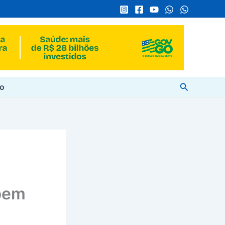
Pesquisar
to
 bem