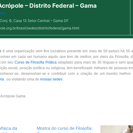
crópole – Distrito Federal – Gama
1818
Conj. B, Casa 13 Setor Central – Gama DF
pole.org.br/brasil/sedes/distritofederal/gama.html
e
é uma organização sem fins lucrativos presente em mais de 50 países há 56 a
nvolver em cada ser humano aquilo que tem de melhor, por meio da Filosofia, d
 Com seu
Curso de Filosofia Prática
adaptado para mais de 30 línguas e sem qual
ição social, posição política ou religiosa, tem beneficiado milhares de pessoas 
nhecer-se, desenvolver-se e contribuir com a criação de um mundo melhor
ina
, ou visitando uma de
nossas sedes
.
 Acrópole Gama
física da
Mostra do curso de Filosofia: