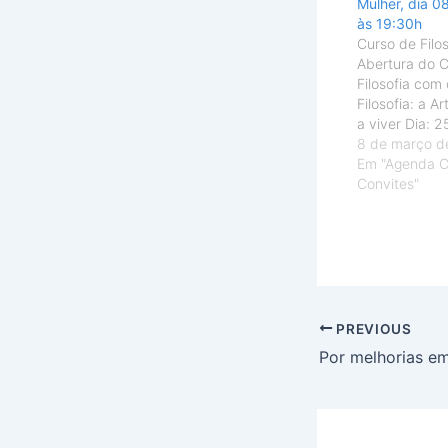
Mulher, dia 0
às 19:30h
Curso de Filo
Abertura do 
Filosofia com
Filosofia: a A
a viver Dia: 2
feira, às 17 h
8 de março d
Limitadas! Hor
Em "Agenda Cu
Não percam Pa
Convites"
em homenage
Internacional
Beleza metafí
dia 08/03, s
PREVIOUS