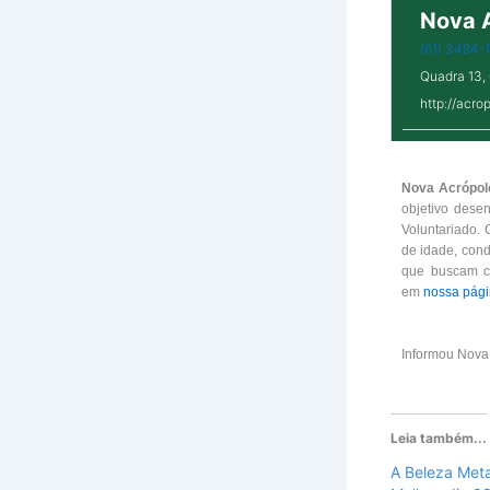
Nova A
(61) 3484-
Quadra 13, 
http://acro
Nova Acrópol
objetivo dese
Voluntariado.
de idade, cond
que buscam co
em
nossa pág
Informou Nova
Leia também...
A Beleza Meta