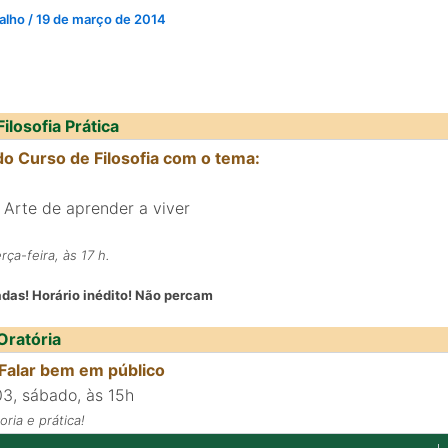
valho
/
19 de março de 2014
ilosofia Prática
do Curso de Filosofia com o tema:
a Arte de aprender a viver
rça-feira, às 17 h.
das! Horário inédito! Não percam
Oratória
 Falar bem em público
/03, sábado, às 15h
ria e prática!