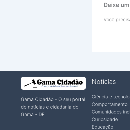
Deixe um
Você precis
Notícias
Ciência e tecnolo
Gama Cidadão - O seu portal
Comportamento
de notícias e cidadania do
Comunidades ind
Gama - DF
Curiosidade
Educação