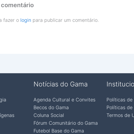
 comentário
a fazer o
login
para publicar um comentário.
Notícias do Gama
Instituci
gia
Agenda Cultural e Convites
Políticas de
Becos do Gama
Políticas de
ígenas
Coluna Social
Termos de 
Fórum Comunitário do Gama
Futebol Base do Gama