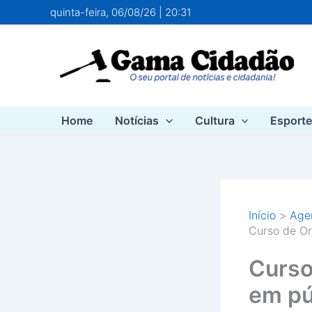
Ir
quinta-feira, 06/08/26 | 20:31
para
o
conteúdo
Home
Notícias
Cultura
Esport
Início
Agen
Curso de Or
Curso
em pú