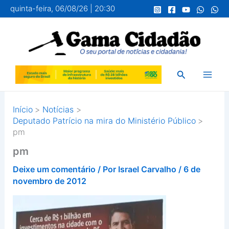
Ir
quinta-feira, 06/08/26 | 20:30
para
o
conteúdo
Pesquisar
Início
Notícias
Deputado Patrício na mira do Ministério Público
pm
pm
Deixe um comentário
/ Por
Israel Carvalho
/
6 de
novembro de 2012