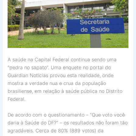
A saúde na Capital Federal continua sendo uma
“pedra no sapato”. Uma enquete no portal do
Guardian Notícias provou esta realidade, onde
mostra a verdade nua e crua da população
brasiliense, em relação à saúde pública no Distrito
Federal.
De acordo com o questionamento – “Que voto você
daria à Saúde do DF?” – os resultados não foram tão
agradáveis. Cerca de 80% (889 votos) da