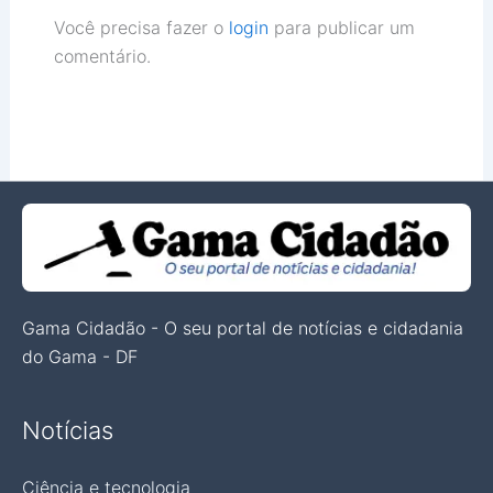
Você precisa fazer o
login
para publicar um
comentário.
Gama Cidadão - O seu portal de notícias e cidadania
do Gama - DF
Notícias
Ciência e tecnologia