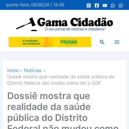
Ir
quinta-feira, 06/08/26 | 16:06
para
o
conteúdo
Pesquisar
Início
Notícias
Dossiê mostra que realidade da saúde pública do
Distrito Federal não mudou como diz o GDF
Dossiê mostra que
realidade da saúde
pública do Distrito
Federal não mudou como