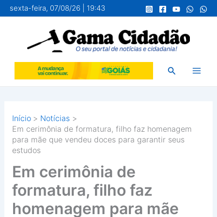
Ir
sexta-feira, 07/08/26 | 19:43
para
o
conteúdo
Pesquisar
Início
Notícias
Em cerimônia de formatura, filho faz homenagem
para mãe que vendeu doces para garantir seus
estudos
Em cerimônia de
formatura, filho faz
homenagem para mãe