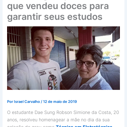
que vendeu doces para
garantir seus estudos
Por
Israel Carvalho
/
12 de maio de 2019
O estudante Dae Sung Robson Simione da Costa, 20
anos, resolveu homenagear a mãe no dia da sua
colação de grau como
Técnico em Eletrotécnica
.