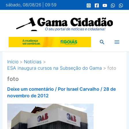
Ir
sábado, 08/08/26 | 09:59
para
o
conteúdo
Pesquisar
Início
Notícias
ESA inaugura cursos na Subseção do Gama
foto
foto
Deixe um comentário
/ Por
Israel Carvalho
/
28 de
novembro de 2012