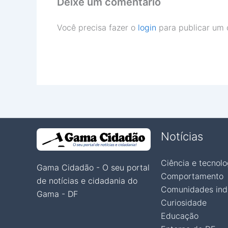
Deixe um comentário
Você precisa fazer o
login
para publicar um 
Notícias
Ciência e tecnolo
Gama Cidadão - O seu portal
Comportamento
de notícias e cidadania do
Comunidades ind
Gama - DF
Curiosidade
Educação