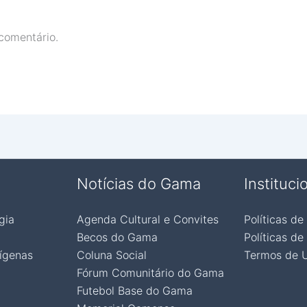
comentário.
Notícias do Gama
Instituci
gia
Agenda Cultural e Convites
Políticas de
Becos do Gama
Políticas de
ígenas
Coluna Social
Termos de 
Fórum Comunitário do Gama
Futebol Base do Gama