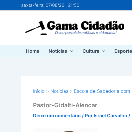
Ir
sexta-feira, 07/08/26 | 21:50
para
o
conteúdo
Home
Notícias
Cultura
Esport
Início
Notícias
Escola de Sabedoria com
Pastor-Gidalti-Alencar
Deixe um comentário
/ Por
Israel Carvalho
/