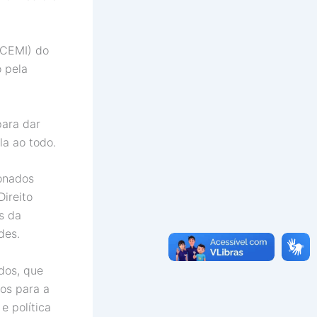
(CEMI) do
 pela
para dar
la ao todo.
ionados
Direito
os da
des.
dos, que
dos para a
e política