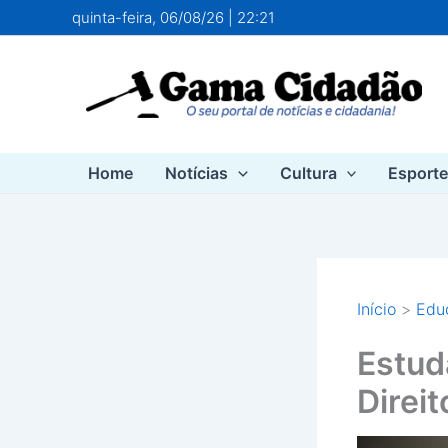
Ir
quinta-feira, 06/08/26 | 22:21
para
o
conteúdo
Home
Notícias
Cultura
Esport
Início
Edu
Estud
Direit