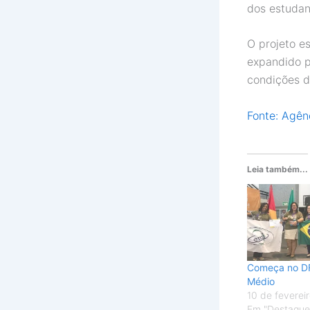
dos estudan
O projeto es
expandido p
condições d
Fonte: Agênc
Leia também...
Começa no DF
Médio
10 de feverei
Em "Destaque