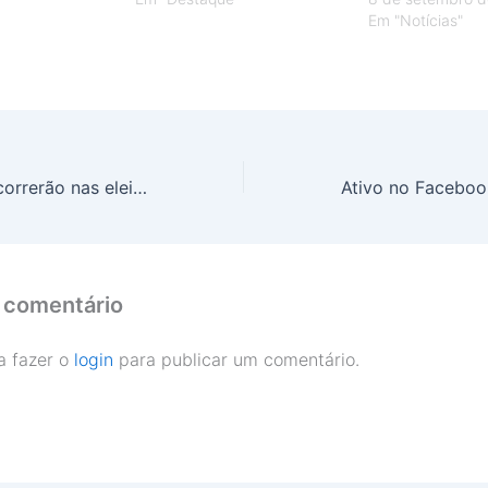
Em "Notícias"
Fichas sujas concorrerão nas eleições
 comentário
a fazer o
login
para publicar um comentário.