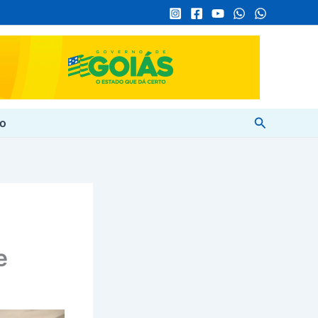
Pesquisar
to
e