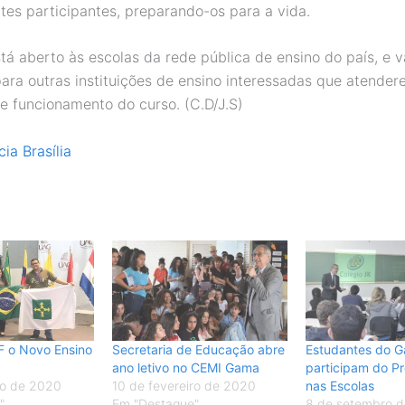
tes participantes, preparando-os para a vida.
tá aberto às escolas da rede pública de ensino do país, e v
ara outras instituições de ensino interessadas que atender
e funcionamento do curso. (C.D/J.S)
ia Brasília
 o Novo Ensino
Secretaria de Educação abre
Estudantes do G
ano letivo no CEMI Gama
participam do P
ro de 2020
10 de fevereiro de 2020
nas Escolas
"
Em "Destaque"
8 de setembro d