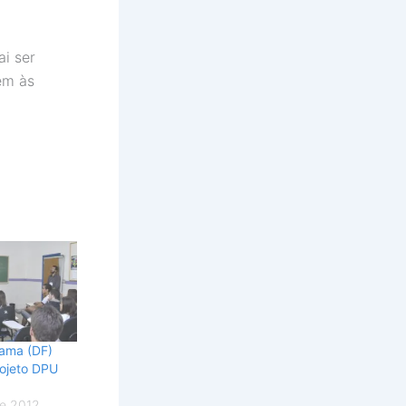
ai ser
em às
ama (DF)
rojeto DPU
e 2012