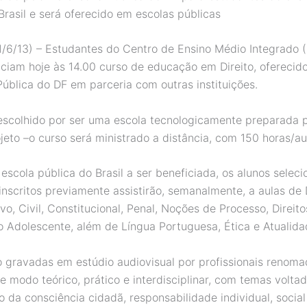
Brasil e será oferecido em escolas públicas
1/6/13) – Estudantes do Centro de Ensino Médio Integrado 
ciam hoje às 14.00 curso de educação em Direito, oferecido
Pública do DF em parceria com outras instituições.
escolhido por ser uma escola tecnologicamente preparada 
ojeto –o curso será ministrado a distância, com 150 horas/au
escola pública do Brasil a ser beneficiada, os alunos selec
inscritos previamente assistirão, semanalmente, a aulas de 
vo, Civil, Constitucional, Penal, Noções de Processo, Direit
o Adolescente, além de Língua Portuguesa, Ética e Atualida
o gravadas em estúdio audiovisual por profissionais renoma
e modo teórico, prático e interdisciplinar, com temas volta
 da consciência cidadã, responsabilidade individual, social 