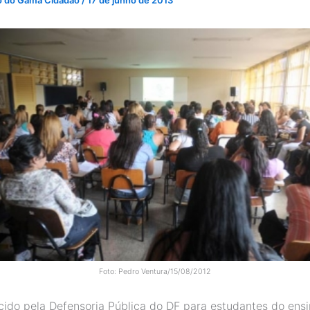
o do Gama Cidadão
/
17 de junho de 2013
Foto: Pedro Ventura/15/08/2012
cido pela Defensoria Pública do DF para estudantes do ens