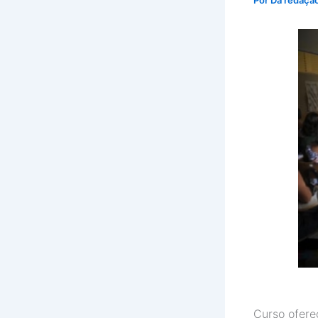
Por
Da redaçã
Curso ofere