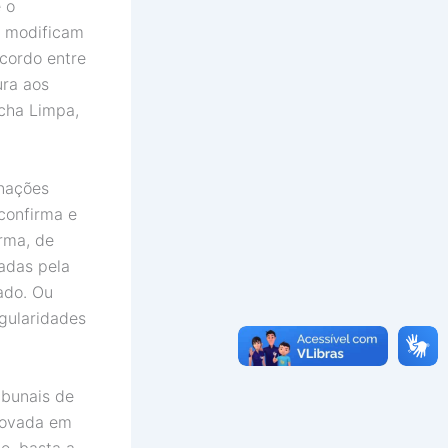
 o
e modificam
acordo entre
ura aos
icha Limpa,
enações
confirma e
orma, de
adas pela
ado. Ou
gularidades
ibunais de
provada em
e, basta a