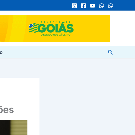
Pesquisar
to
ões