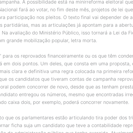
ampanha. A possibilidade está na minirreforma eleitoral que
acional fará ao votar, no fim deste mês, projetos de lei qu
ra participação nos pleitos. O texto final vai depender de 
as partidárias, mas as articulações já apontam para a abert
. Na avaliação do Ministério Público, isso tornará a Lei da F
m grande mobilização popular, letra morta.
” para os reprovados financeiramente ou os que têm cond
stá em dois pontos. Um deles, que consta em uma proposta, 
 mais clara e definitiva uma regra colocada na primeira ref
que os candidatos que tiveram contas de campanha reprov
itoral podem concorrer de novo, desde que as tenham prest
candidato entregou os números, mesmo que encontradas irre
cado caixa dois, por exemplo, poderá concorrer novamente.
to que os parlamentares estão articulando tira poder dos tr
ornar ficha suja um candidato que teve a contabilidade re
ão da administração pública que tenha exercido. Atualment