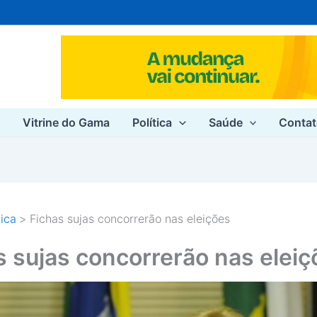
e
Vitrine do Gama
Política
Saúde
Conta
tica
Fichas sujas concorrerão nas eleições
s sujas concorrerão nas eleiç