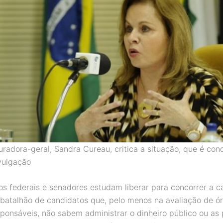
uradora-geral, Sandra Cureau, critica a situação, que é co
vulgação
s federais e senadores estudam liberar para concorrer a c
 batalhão de candidatos que, pelo menos na avaliação de ó
sponsáveis, não sabem administrar o dinheiro público ou as 