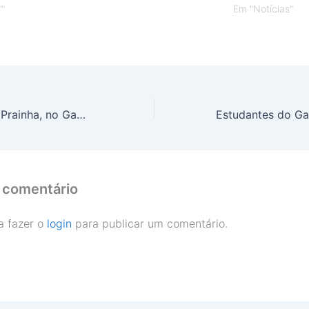
"
Em "Notícias"
Revitalização da Prainha, no Gama, agora é realidade
 comentário
a fazer o
login
para publicar um comentário.