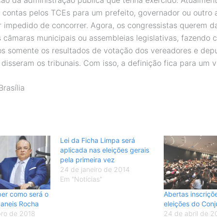
s contas pelos TCEs para um prefeito, governador ou outro
ar impedido de concorrer. Agora, os congressistas querem d
as câmaras municipais ou assembleias legislativas, fazendo
os somente os resultados de votação dos vereadores e dep
disseram os tribunais. Com isso, a definição fica para um vo
Brasília
Lei da Ficha Limpa será
aplicada nas eleições gerais
pela primeira vez
24 de janeiro de 2014
Em "Notícias"
aber como será o
Abertas inscriçõ
baneis Rocha
eleições do Con
ro de 2018
24 de abril de 2