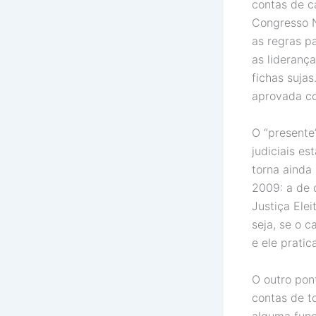
contas de c
Congresso N
as regras pa
as lideranç
fichas sujas
aprovada co
O “presente
judiciais e
torna ainda
2009: a de 
Justiça Ele
seja, se o 
e ele prati
O outro pon
contas de t
alguma funç