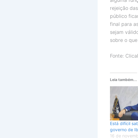
rejeição da
público fic
final para 
sejam válid
sobre o que 
Fonte: Clica
Leia também...
Está difícil s
governo de I
16 de novemb