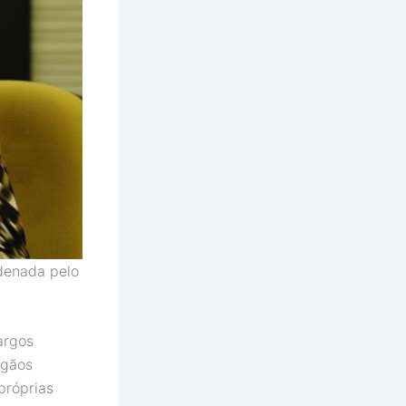
ndenada pelo
argos
rgãos
próprias