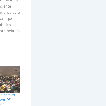
 agente
ar a palavra
 com que
utados
to político.
es para as
juve-DF
014