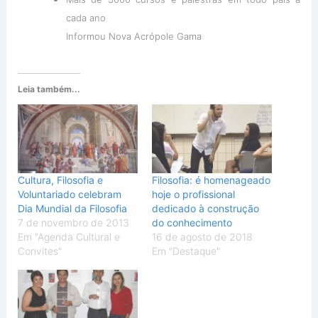
cada ano
Informou Nova Acrópole Gama
Leia também...
Cultura, Filosofia e
Filosofia: é homenageado
Voluntariado celebram
hoje o profissional
Dia Mundial da Filosofia
dedicado à construção
7 de novembro de 2013
do conhecimento
Em "Agenda Cultural e
16 de agosto de 2018
Convites"
Em "Destaque"