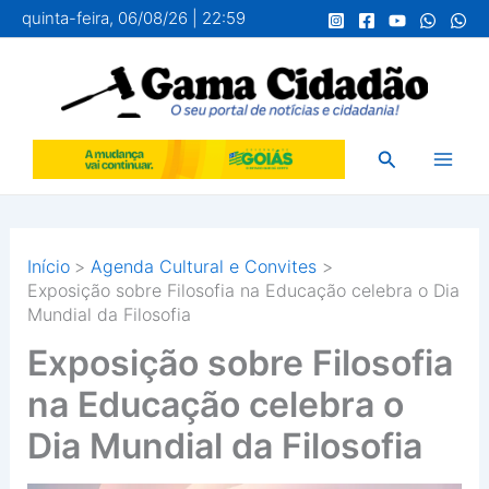
Ir
quinta-feira, 06/08/26 | 22:59
para
o
conteúdo
Pesquisar
Início
Agenda Cultural e Convites
Exposição sobre Filosofia na Educação celebra o Dia
Mundial da Filosofia
Exposição sobre Filosofia
na Educação celebra o
Dia Mundial da Filosofia