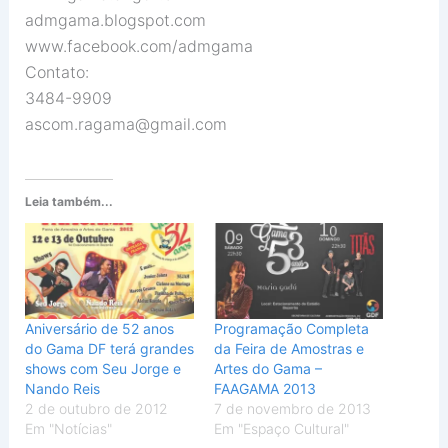
admgama.blogspot.com
www.facebook.com/admgama
Contato:
3484-9909
ascom.ragama@gmail.com
Leia também...
Aniversário de 52 anos
Programação Completa
do Gama DF terá grandes
da Feira de Amostras e
shows com Seu Jorge e
Artes do Gama –
Nando Reis
FAAGAMA 2013
2 de outubro de 2012
7 de novembro de 2013
Em "Notícias"
Em "Espaço Cultural"