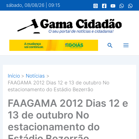
Ir
sábado, 08/08/26 | 09:15
para
o
conteúdo
Pesquisar
Início
Notícias
FAAGAMA 2012 Dias 12 e 13 de outubro No
estacionamento do Estádio Bezerrão
FAAGAMA 2012 Dias 12 e
13 de outubro No
estacionamento do
Estádio Bezerrão