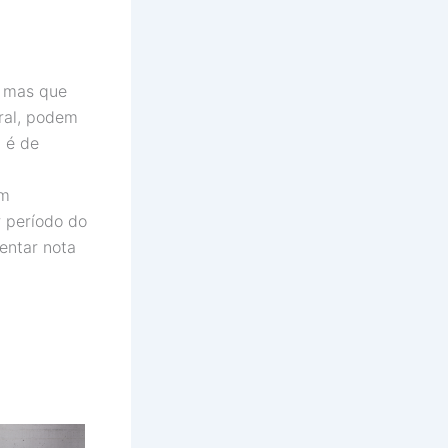
, mas que
ral, podem
 é de
om
 período do
sentar nota