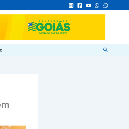
Pesquisar
to
em