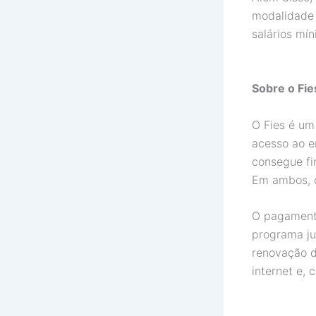
modalidade F
salários mín
Sobre o Fie
O Fies é um
acesso ao e
consegue fi
Em ambos, o
O pagamento
programa ju
renovação d
internet e,