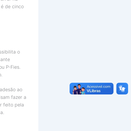
 é de cinco
ibilita o
dante
u P-Fies.
o.
 adesão ao
isam fazer a
 feito pela
a.