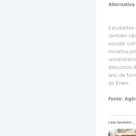
Alternativa
Estudantes 
também não 
estudar co
iniciativa p
universitár
descontos d
ano, de for
do Enem.
Fonte: Agên
Leia também...