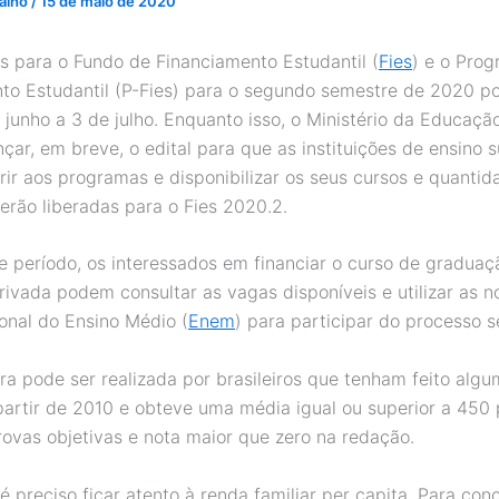
valho
/
15 de maio de 2020
es para o Fundo de Financiamento Estudantil (
Fies
) e o Pro
to Estudantil (P-Fies) para o segundo semestre de 2020 p
0 junho a 3 de julho. Enquanto isso, o Ministério da Educaç
çar, em breve, o edital para que as instituições de ensino s
ir aos programas e disponibilizar os seus cursos e quantid
erão liberadas para o Fies 2020.2.
e período, os interessados em financiar o curso de gradua
rivada podem consultar as vagas disponíveis e utilizar as n
nal do Ensino Médio (
Enem
) para participar do processo se
ra pode ser realizada por brasileiros que tenham feito alg
artir de 2010 e obteve uma média igual ou superior a 450 
ovas objetivas e nota maior que zero na redação.
é preciso ficar atento à renda familiar per capita. Para con