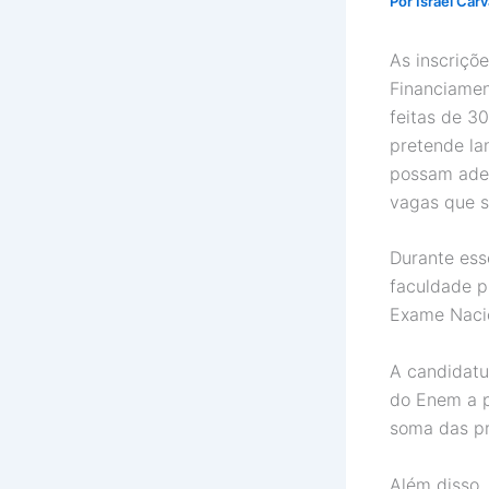
Por
Israel Car
As inscriçõ
Financiamen
feitas de 3
pretende lan
possam ader
vagas que s
Durante ess
faculdade p
Exame Nacio
A candidatu
do Enem a p
soma das pr
Além disso, 