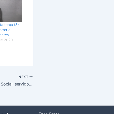
ta terça (3)
rrer a
entes
de 2020
NEXT
Dia do Assistente Social: servidores fazem protesto com distanciamento