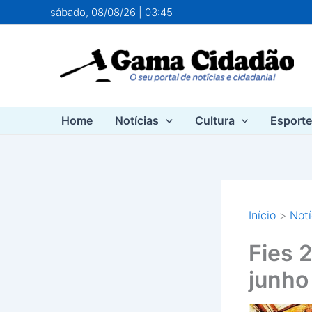
Ir
sábado, 08/08/26 | 03:45
para
o
conteúdo
Home
Notícias
Cultura
Esport
Início
Notí
Fies 
junho