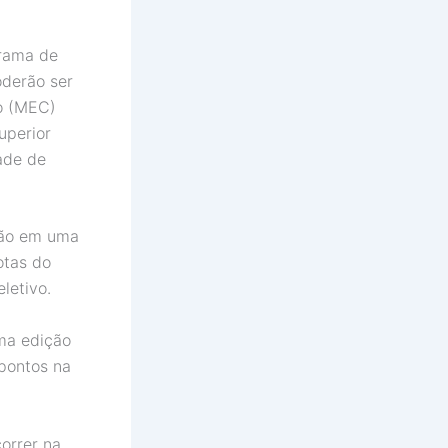
grama de
oderão ser
ão (MEC)
uperior
ade de
ção em uma
otas do
letivo.
uma edição
pontos na
correr na