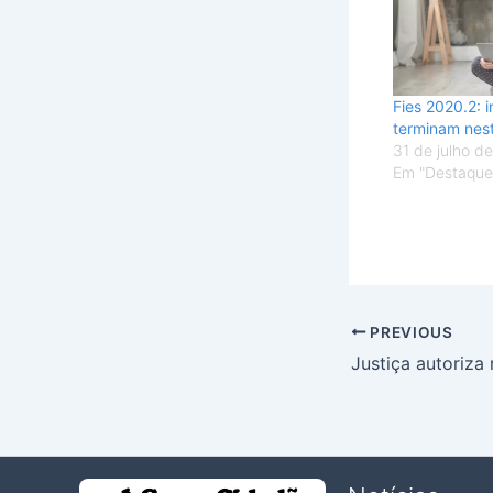
Fies 2020.2: i
terminam nest
31 de julho d
Em "Destaque
PREVIOUS