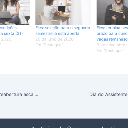
nscrições
Fies: seleção para o segundo
Fies: termina nes
a sexta (31)
semestre já está aberta
prazo para conco
e 2020
29 de julho de 2020
vagas remanesc
"
Em "Destaque"
3 de novembro 
Em "Destaque"
Justiça autoriza reabertura escalonada do comércio no DF