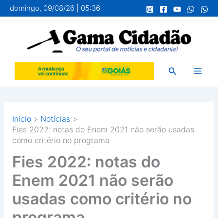
Ir
domingo, 09/08/26 | 05:36
para
o
conteúdo
Pesquisar
Início
Notícias
Fies 2022: notas do Enem 2021 não serão usadas
como critério no programa
Fies 2022: notas do
Enem 2021 não serão
usadas como critério no
programa