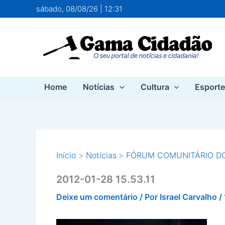
Ir
sábado, 08/08/26 | 12:31
para
o
conteúdo
Home
Notícias
Cultura
Esport
Início
Notícias
FÓRUM COMUNITÁRIO D
2012-01-28 15.53.11
Deixe um comentário
/ Por
Israel Carvalho
/