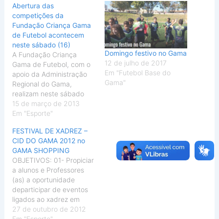
Abertura das
competições da
Fundação Criança Gama
de Futebol acontecem
neste sábado (16)
Domingo festivo no Gama
A Fundação Criança
12 de julho de 2017
Gama de Futebol, com o
Em "Futebol Base do
apoio da Administração
Gama"
Regional do Gama,
realizam neste sábado
(16/03), às 8h30, a
15 de março de 2013
abertura oficial das
Em "Esporte"
competições nas
FESTIVAL DE XADREZ –
categorias fraldinha, pré-
CID DO GAMA 2012 no
mirim, mirim, infantil e
GAMA SHOPPING
juniores. O evento será
OBJETIVOS: 01- Propiciar
realizado no Estádio
a alunos e Professores
Bezerrão e reúne cerca
(as) a oportunidade
de duas mil crianças. ...
departicipar de eventos
Os jogos…
ligados ao xadrez em
nível escolar e
27 de outubro de 2012
adulto(comunitário).02-
Em "Esporte"