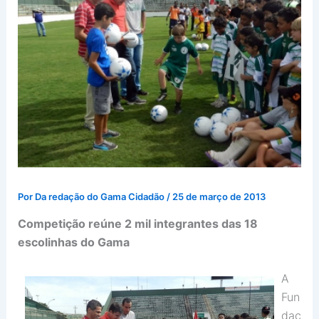
Por
Da redação do Gama Cidadão
/
25 de março de 2013
Competição reúne 2 mil integrantes das 18
escolinhas do Gama
A
Fun
daç