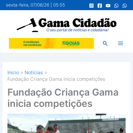
Ir
sexta-feira, 07/08/26 | 05:55
para
o
conteúdo
Pesquisar
Início
Notícias
Fundação Criança Gama inicia competições
Fundação Criança Gama
inicia competições