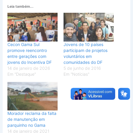
Leia também...
Cecon Gama Sul
Jovens de 10 países
promove reencontro
participam de projetos
entre gerações com
voluntários em
jovens do Incentiva DF
comunidades do DF
14 de janeiro de 2026
5 de junho de 2016
Em "Destaque"
Em "Notícias"
Morador reclama da falta
de manutenção em
parquinho no Gama
14 de janeiro de 2021