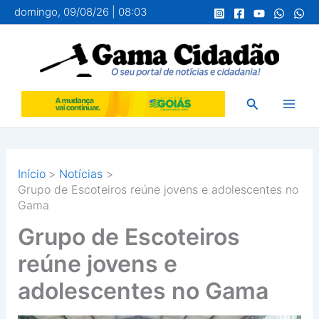
Ir
domingo, 09/08/26 | 08:03
para
o
conteúdo
Pesquisar
Início
Notícias
Grupo de Escoteiros reúne jovens e adolescentes no
Gama
Grupo de Escoteiros
reúne jovens e
adolescentes no Gama