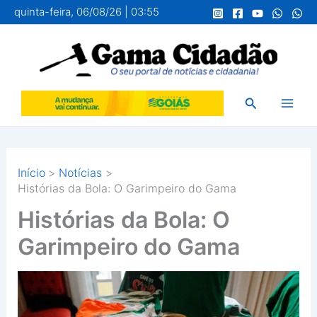
Ir
quinta-feira, 06/08/26 | 03:55
para
o
conteúdo
Pesquisar
Início
Notícias
Histórias da Bola: O Garimpeiro do Gama
Histórias da Bola: O
Garimpeiro do Gama