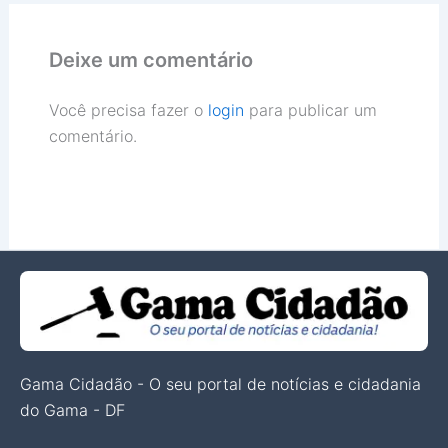
Deixe um comentário
Você precisa fazer o
login
para publicar um
comentário.
Gama Cidadão - O seu portal de notícias e cidadania
do Gama - DF