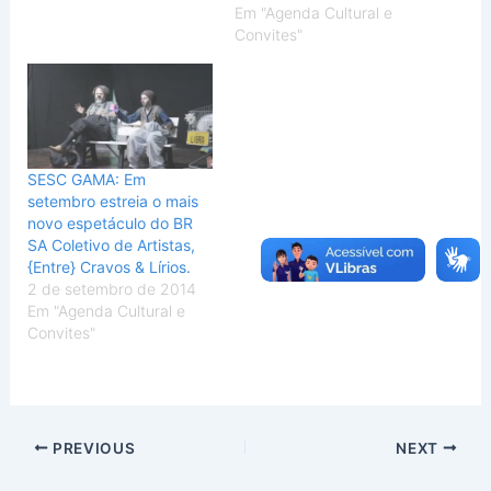
Em "Agenda Cultural e
Convites"
SESC GAMA: Em
setembro estreia o mais
novo espetáculo do BR
SA Coletivo de Artistas,
{Entre} Cravos & Lírios.
2 de setembro de 2014
Em "Agenda Cultural e
Convites"
PREVIOUS
NEXT