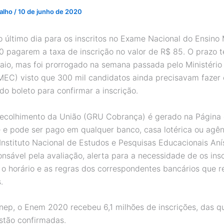
valho
/
10 de junho de 2020
 o último dia para os inscritos no Exame Nacional do Ensino
0 pagarem a taxa de inscrição no valor de R$ 85. O prazo t
aio, mas foi prorrogado na semana passada pelo Ministério
EC) visto que 300 mil candidatos ainda precisavam fazer 
o boleto para confirmar a inscrição.
ecolhimento da União (GRU Cobrança) é gerado na Página
e e pode ser pago em qualquer banco,
casa lotérica ou agên
Instituto Nacional de Estudos e Pesquisas Educacionais Anís
onsável pela avaliação, alerta para a necessidade de os insc
o horário e as regras dos correspondentes bancários que 
.
nep, o Enem 2020 recebeu 6,1 milhões de inscrições, das qu
estão confirmadas.