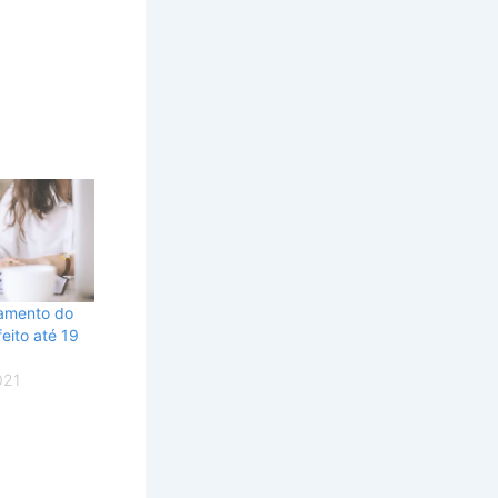
amento do
eito até 19
021