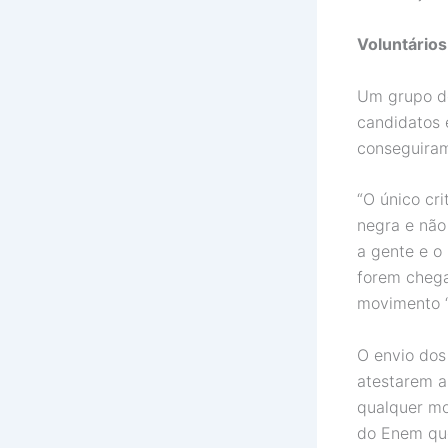
Voluntário
Um grupo de
candidatos 
conseguira
“O único cr
negra e não
a gente e o
forem chega
movimento “
O envio dos
atestarem a
qualquer mo
do Enem que