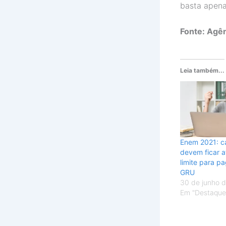
basta apen
Fonte: Agên
Leia também...
Enem 2021: c
devem ficar a
limite para p
GRU
30 de junho 
Em "Destaque