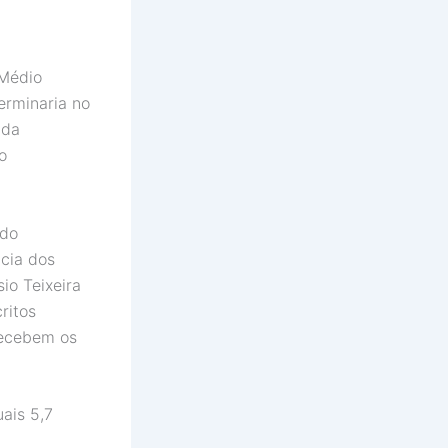
 Médio
erminaria no
 da
o
 do
cia dos
io Teixeira
ritos
recebem os
ais 5,7