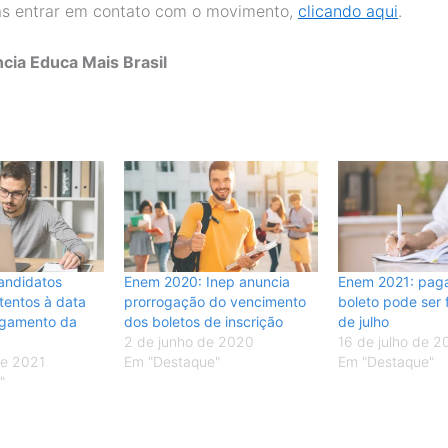
as entrar em contato com o movimento,
clicando aqui
.
cia Educa Mais Brasil
andidatos
Enem 2020: Inep anuncia
Enem 2021: pag
tentos à data
prorrogação do vencimento
boleto pode ser f
agamento da
dos boletos de inscrição
de julho
2 de junho de 2020
16 de julho de 2
de 2021
Em "Destaque"
Em "Destaque"
"