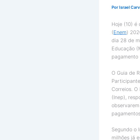
Por
Israel Car
Hoje (10) é
(
Enem
) 202
dia 28 de m
Educação (M
pagamento d
O Guia de R
Participant
Correios. O 
(Inep), resp
observarem 
pagamentos
Segundo o I
milhões já 