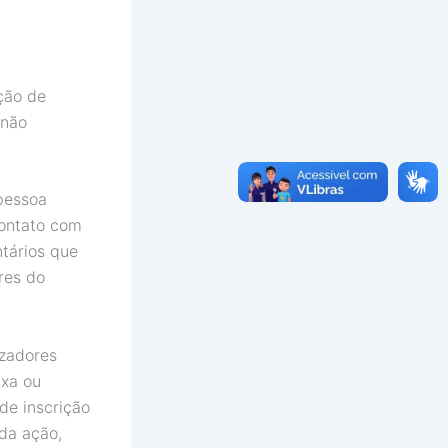
ção de
 não
 pessoa
contato com
tários que
res do
izadores
axa ou
de inscrição
da ação,