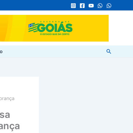
Pesquisar
to
obrança
ssa
rança