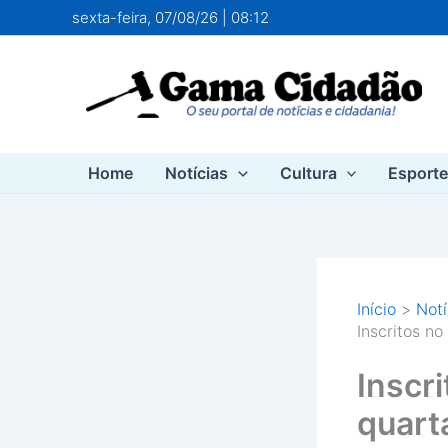
Ir
sexta-feira, 07/08/26 | 08:12
para
o
conteúdo
Home
Notícias
Cultura
Esport
Início
Notí
Inscritos n
Inscr
quart