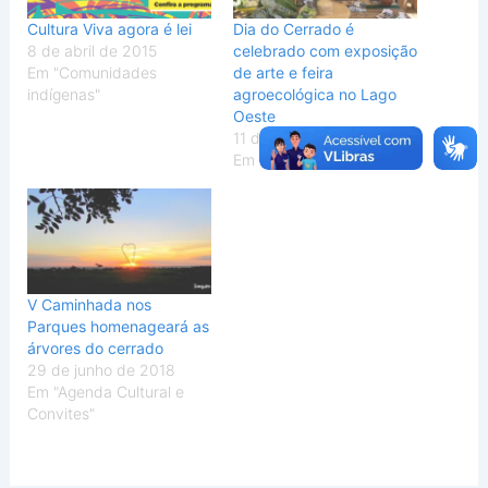
Cultura Viva agora é lei
Dia do Cerrado é
8 de abril de 2015
celebrado com exposição
Em "Comunidades
de arte e feira
indígenas"
agroecológica no Lago
Oeste
11 de setembro de 2020
Em "Destaque"
V Caminhada nos
Parques homenageará as
árvores do cerrado
29 de junho de 2018
Em "Agenda Cultural e
Convites"